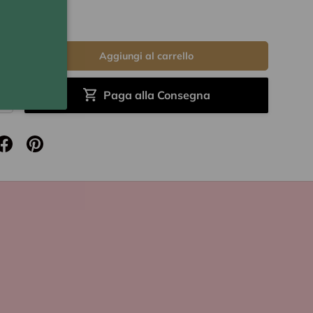
pp per info
Aggiungi al carrello
+
Paga alla Consegna