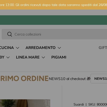
ore 13:00. Gli ordini ricevuti dopo tale data saranno spediti dal 26/08
⭐ 2600+ recensioni Trustpilot
Cerca
Cerca
CUCINA
ARREDAMENTO
GIF
BY
LINEA MARE
PIGIAMI
PRIMO ORDINE
NEWS10 al checkout 🎁
NEWS1
leria
Suardi
|
SKU:
80000