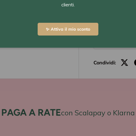
clienti.
Scrivici su Whatsa
Q.tà
✨ Attiva il mio sconto
-
Condividi:
PAGA A RATE
con Scalapay o Klarna