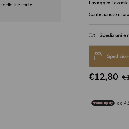
Lavaggio:
Lavabile
 delle tue carte.
Confezionato in pra
Spedizioni e r
Spedizion
€12,80
€