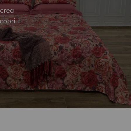
 crea
opri il