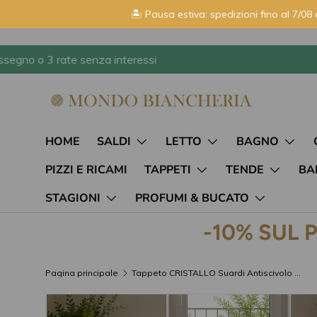
🏝️ Pausa estiva: spedizioni fino al 7/08 
Passa ai contenuti
HOME
SALDI
LETTO
BAGNO
PIZZI E RICAMI
TAPPETI
TENDE
BA
STAGIONI
PROFUMI & BUCATO
-10% SUL 
Pagina principale
Tappeto CRISTALLO Suardi Antiscivolo in Ciniglia – Tappeto Cucina, Ingresso e Soggiorno
L’immagine 3 è ora disponibile nella visualizzazione gal