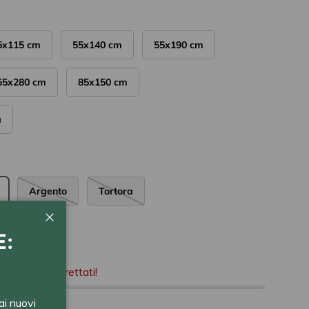
5x115 cm
55x140 cm
55x190 cm
55x280 cm
85x150 cm
a
Argento
Tortora
Chiudi
E:
agazzino
- Affrettati!
ai nuovi