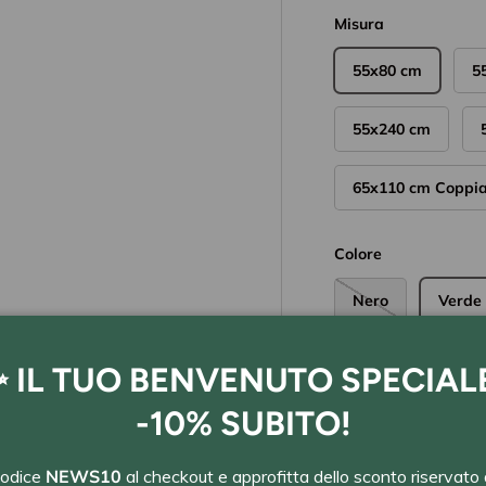
Misura
55x80 cm
5
55x240 cm
65x110 cm Coppi
Colore
Nero
Verde
 IL TUO BENVENUTO SPECIAL
-10% SUBITO!
1 disponibili a m
codice
NEWS10
al checkout e approfitta dello sconto riservato 