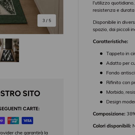
l'utilizzo quotidiano
resistenza e durata
di
3
/
5
Disponibile in dive
spazio, dai piccoli i
Caratteristiche:
Tappeto in ci
Adatto per cu
one galleria
 visualizzazione galleria
magine 4 nella visualizzazione galleria
Carica immagine 5 nella visualizzazione galleria
Fondo antisc
Rifinito con pr
OSTRO SITO
Morbido, resis
Design moder
SEGUENTI CARTE:
Composizione:
38% 
Colori disponibili:
N
rovider che garantirà la