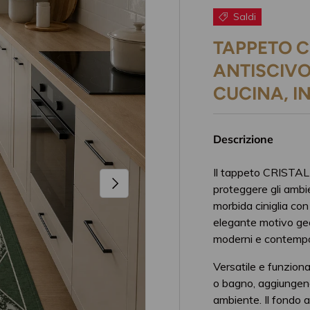
Saldi
TAPPETO C
ANTISCIVO
CUCINA, I
Descrizione
Il tappeto CRISTALL
Avanti
proteggere gli ambie
morbida ciniglia con
elegante motivo ge
moderni e contempo
Versatile e funziona
o bagno, aggiungend
ambiente. Il fondo 