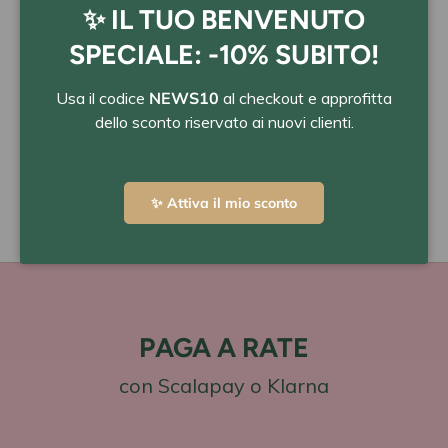
Chiudi
✨ IL TUO BENVENUTO
SPECIALE: -10% SUBITO!
Usa il codice
NEWS10
al checkout e approfitta
Il processo d'acquisto sarà elaborato dal nostro
dello sconto riservato ai nuovi clienti.
provider che garantirà la sicurezza delle transazioni.
Non conserviamo i dati delle tue carte.
✨ Attiva il mio sconto
PAGA A RATE
con Scalapay o Klarna