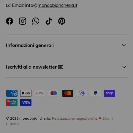
📧 Email: info@
mondobiancheria.it
Facebook
Instagram
WhatsApp
TikTok
Pinterest
Informazioni generali
Iscriviti alla newsletter ✉️
Metodi di pagamento accettati
© 2026
mondobiancheria
.
Realizzazione negozi online
❤
Boom
Digitale