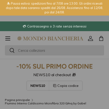
🏝️ Pausa estiva: spedizioni fino al 7/08 ore 13:00. Gli ordini ricevuti
dopo tale data saranno spediti dal 26/08. Assistenza: fino al 12/08,
Passa ai contenuti
poi dal 24/08.
ressi
⭐ 2600+ recensioni Trustpilot
Menu
Accedi
Bor
Cerca
Cerca
-10% SUL PRIMO ORDINE
NEWS10 al checkout 🎁
NEWS10
Copia codice
Pagina principale
Piumino Interno Caldissimo Microfibra 320 G/mq by Gabel