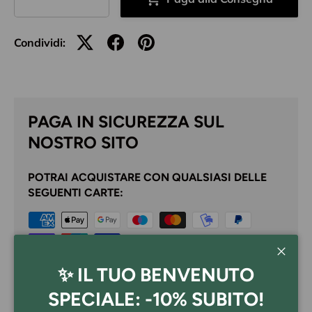
Condividi:
PAGA IN SICUREZZA SUL
NOSTRO SITO
POTRAI ACQUISTARE CON QUALSIASI DELLE
SEGUENTI CARTE:
Chiudi
Il processo d'acquisto sarà elaborato dal nostro
✨ IL TUO BENVENUTO
provider che garantirà la sicurezza delle transazioni.
SPECIALE: -10% SUBITO!
Non conserviamo i dati delle tue carte.