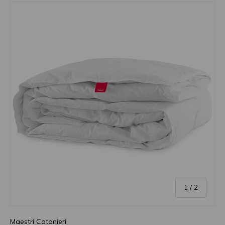
di
1
/
2
Maestri Cotonieri