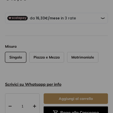
Misura
Singolo
Piazza e Mezza
Matrimoniale
Scrivici su Whatsapp per info
Q.tà
Aggiungi al carrello
-
+
Paga alla Consegna