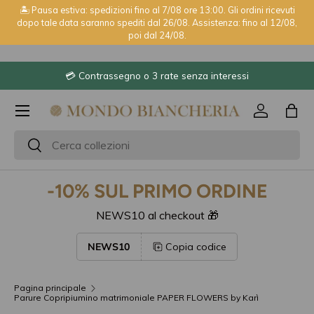
🏝️ Pausa estiva: spedizioni fino al 7/08 ore 13:00. Gli ordini ricevuti
dopo tale data saranno spediti dal 26/08. Assistenza: fino al 12/08,
Passa ai contenuti
poi dal 24/08.
⭐ 2600+ recensioni Trustpilot
Menu
Accedi
Bor
Cerca
Cerca
-10% SUL PRIMO ORDINE
NEWS10 al checkout 🎁
NEWS10
Copia codice
Pagina principale
Parure Copripiumino matrimoniale PAPER FLOWERS by Karì