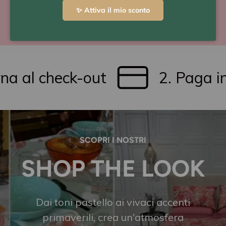
con Scalapay o Klarna
✨ Attiva il mio sconto
 al check-out
2. Paga in tr
SCOPRI I NOSTRI
SHOP THE LOOK
Dai toni pastello ai vivaci accenti
primaverili, crea un'atmosfera