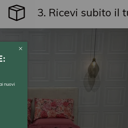
3. Ricevi subito il tuo ordi
Chiudi
E:
ai nuovi
K
 crea