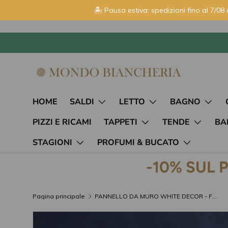
🏝️ Pausa estiva: spedizioni fino al 7/08 
Passa ai contenuti
HOME
SALDI
LETTO
BAGNO
PIZZI E RICAMI
TAPPETI
TENDE
BA
STAGIONI
PROFUMI & BUCATO
-10% SUL 
Pagina principale
PANNELLO DA MURO WHITE DECOR - FERRETTI