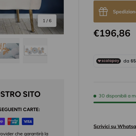
Spedizion
di
1
/
6
€196,86
one galleria
 visualizzazione galleria
magine 4 nella visualizzazione galleria
Carica immagine 5 nella visualizzazione galleria
Carica immagine 6 nella visualizzazione galleri
OSTRO SITO
30 disponibili a
SEGUENTI CARTE:
Scrivici su Whatsa
rovider che garantirà la