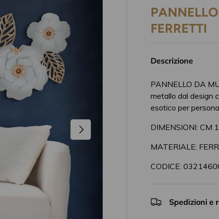
PANNELLO 
FERRETTI
Descrizione
PANNELLO DA MURO
metallo dal design ch
esotico per persona
DIMENSIONI: CM 
Avanti
MATERIALE: FER
CODICE: 0321460
Spedizioni e r