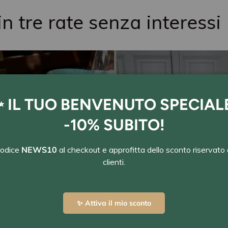
ate senza interessi
 IL TUO BENVENUTO SPECIAL
-10% SUBITO!
SCOPRI I NOSTRI
codice
NEWS10
al checkout e approfitta dello sconto riservato 
clienti.
SHOP THE LOO
✨ Attiva il mio sconto
toni pastello ai vivaci accenti primaverili,