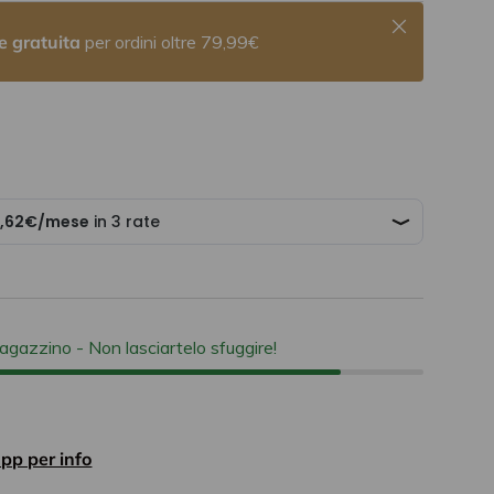
Chiudi
e gratuita
per ordini oltre 79,99€
a
 magazzino
- Non lasciartelo sfuggire!
pp per info