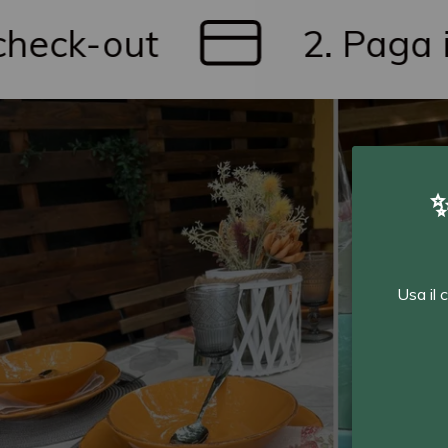
ut
2. Paga in tre r
✨
Usa il 
Dai 