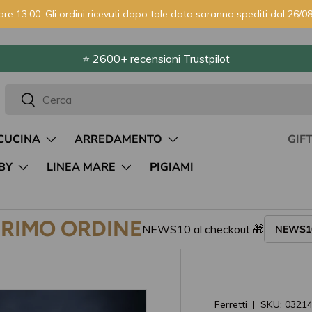
ore 13:00. Gli ordini ricevuti dopo tale data saranno spediti dal 26/08
⭐ 2600+ recensioni Trustpilot
Cerca
Cerca
CUCINA
ARREDAMENTO
GIF
BY
LINEA MARE
PIGIAMI
PRIMO ORDINE
NEWS10 al checkout 🎁
NEWS1
Ferretti
|
SKU:
0321