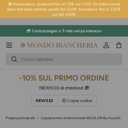
🏝️ Pausa estiva: spedizioni fino al 7/08 ore 13:00. Gli ordini ricevuti
dopo tale data saranno spediti dal 26/08. Assistenza: fino al 12/08,
Passa ai contenuti
poi dal 24/08.
⭐ 2600+ recensioni Trustpilot
Menu
Accedi
Bor
Cerca
Cerca
-10% SUL PRIMO ORDINE
NEWS10 al checkout 🎁
NEWS10
Copia codice
Pagina principale
Copripiumino matrimoniale BICOLOR By Acca24