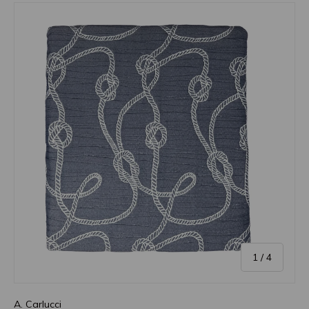
di
1
/
4
A. Carlucci