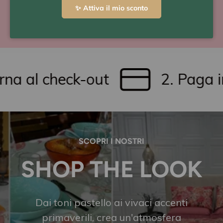
con Scalapay o Klarna
✨ Attiva il mio sconto
a al check-out
2. Paga in 
SCOPRI I NOSTRI
SHOP THE LOOK
Dai toni pastello ai vivaci accenti
primaverili, crea un'atmosfera