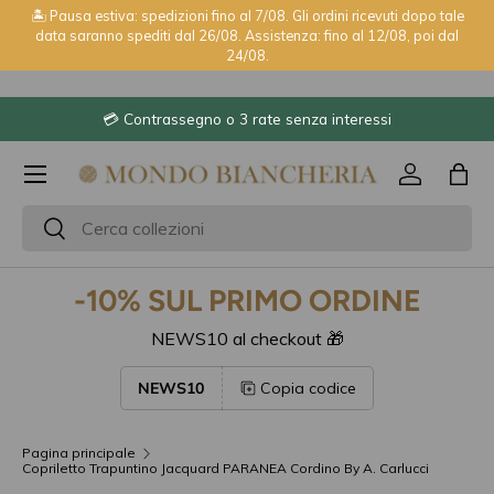
🏝️ Pausa estiva: spedizioni fino al 7/08. Gli ordini ricevuti dopo tale
data saranno spediti dal 26/08. Assistenza: fino al 12/08, poi dal
Passa ai contenuti
24/08.
💳 Contrassegno o 3 rate senza interessi
Menu
Accedi
Bor
Cerca
Cerca
-10% SUL PRIMO ORDINE
NEWS10 al checkout 🎁
NEWS10
Copia codice
Pagina principale
Copriletto Trapuntino Jacquard PARANEA Cordino By A. Carlucci