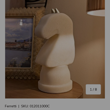
di
1
/
8
Ferretti
|
SKU:
012011000C