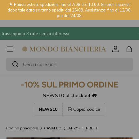
🏝️ Pausa estiva: spedizioni fino al 7/08 ore 13:00. Gli ordini ricevuti
dopo tale data saranno spediti dal 26/08. Assistenza: fino al 12/08,
Passa ai contenuti
poi dal 24/08.
⭐ 2600+ recensioni Trustpilot
Menu
Accedi
Bor
Cerca
Cerca
-10% SUL PRIMO ORDINE
NEWS10 al checkout 🎁
NEWS10
Copia codice
Pagina principale
CAVALLO QUARZY - FERRETTI