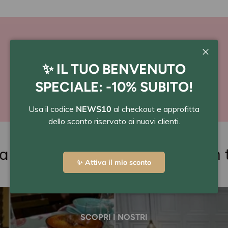
PAGA A RATE
Chiudi
✨ IL TUO BENVENUTO
con Scalapay o Klarna
SPECIALE: -10% SUBITO!
Usa il codice
NEWS10
al checkout e approfitta
dello sconto riservato ai nuovi clienti.
l check-out
2. Paga in tre
✨ Attiva il mio sconto
SCOPRI I NOSTRI