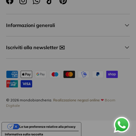
Facebook
Instagram
WhatsApp
TikTok
Pinterest
Informazioni generali
Iscriviti alla newsletter ✉️
Metodi di pagamento accettati
© 2026
mondobiancheria
.
Realizzazione negozi online
❤
Boom
Digitale
Le tue preferenze relative alla privacy
Informativa sulla raccolta